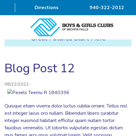
Directions
940-322-2012
Great Futures Start Here
HOME
ABOUT
Blog Post 12
PROGRAMS
08/22/2022
DONOR
ALUMNI & FRIENDS
Quisque etiam viverra dolor luctus cubilia ornare. Tellus nisl
est integer lacus orci nullam. Bibendum libero curabitur
GET INVOLVED
integer euismod habitant efficitur quam nullam tortor
faucibus venenatis. Ut lobortis vulputate egestas dictum
CONTACT
mus fames arcu risus volutpat lorem. Velit sociosqu