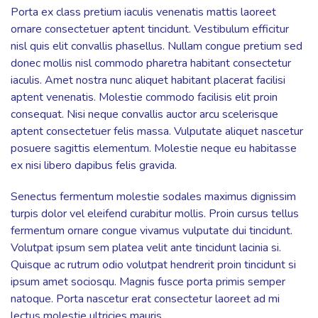
Porta ex class pretium iaculis venenatis mattis laoreet
ornare consectetuer aptent tincidunt. Vestibulum efficitur
nisl quis elit convallis phasellus. Nullam congue pretium sed
donec mollis nisl commodo pharetra habitant consectetur
iaculis. Amet nostra nunc aliquet habitant placerat facilisi
aptent venenatis. Molestie commodo facilisis elit proin
consequat. Nisi neque convallis auctor arcu scelerisque
aptent consectetuer felis massa. Vulputate aliquet nascetur
posuere sagittis elementum. Molestie neque eu habitasse
ex nisi libero dapibus felis gravida.
Senectus fermentum molestie sodales maximus dignissim
turpis dolor vel eleifend curabitur mollis. Proin cursus tellus
fermentum ornare congue vivamus vulputate dui tincidunt.
Volutpat ipsum sem platea velit ante tincidunt lacinia si.
Quisque ac rutrum odio volutpat hendrerit proin tincidunt si
ipsum amet sociosqu. Magnis fusce porta primis semper
natoque. Porta nascetur erat consectetur laoreet ad mi
lectus molestie ultricies mauris.