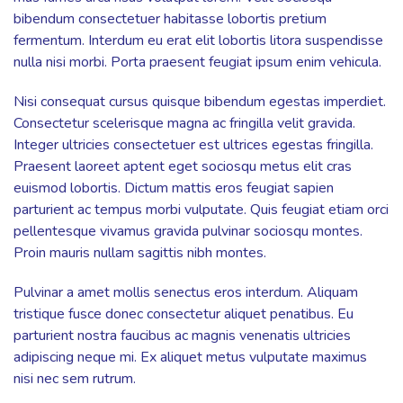
DONATE NOW
bibendum consectetuer habitasse lobortis pretium
fermentum. Interdum eu erat elit lobortis litora suspendisse
nulla nisi morbi. Porta praesent feugiat ipsum enim vehicula.
Nisi consequat cursus quisque bibendum egestas imperdiet.
Consectetur scelerisque magna ac fringilla velit gravida.
Integer ultricies consectetuer est ultrices egestas fringilla.
Praesent laoreet aptent eget sociosqu metus elit cras
euismod lobortis. Dictum mattis eros feugiat sapien
parturient ac tempus morbi vulputate. Quis feugiat etiam orci
pellentesque vivamus gravida pulvinar sociosqu montes.
Proin mauris nullam sagittis nibh montes.
Pulvinar a amet mollis senectus eros interdum. Aliquam
tristique fusce donec consectetur aliquet penatibus. Eu
parturient nostra faucibus ac magnis venenatis ultricies
adipiscing neque mi. Ex aliquet metus vulputate maximus
nisi nec sem rutrum.